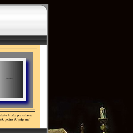
raskolu Srpske pravoslavne
63. godine (U pripremi)