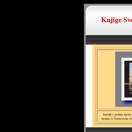
Knjige Sve
Imenik i grobna mesta 
hrama sv.Vaznesenja Go