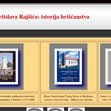
tislava Rajšića: istorija hrišćanstva
sveštenika srpskog pravoslavnog
Hram Vozdviženja Časnog Krsta u Okružnom
Istina o 
spodnjeg u Subotici (1723-2000)
zatvoru u Novom Sadu - Molitva iza rešetaka
crkve 19